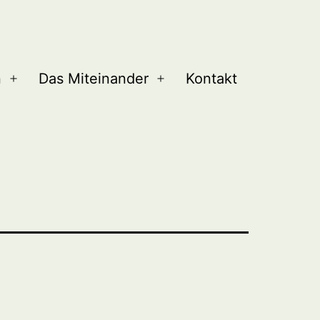
n
Das Miteinander
Kontakt
Menü
Menü
öffnen
öffnen