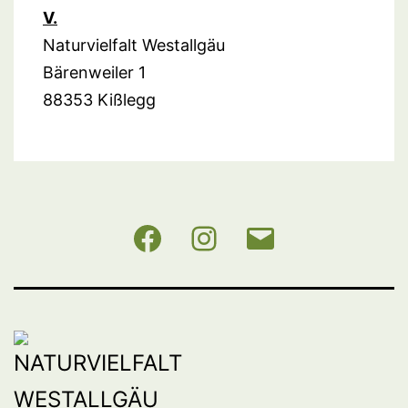
V.
Naturvielfalt Westallgäu
Bärenweiler 1
88353 Kißlegg
NABU
Instagram
E-
BW
Mail