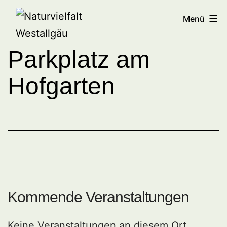
Zum
Naturvielfalt
Menü
Inhalt
Westallgäu
springen
Parkplatz am
Hofgarten
Kommende Veranstaltungen
Keine Veranstaltungen an diesem Ort