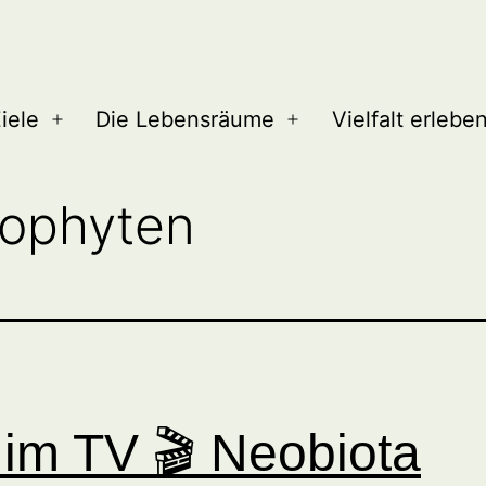
iele
Die Lebensräume
Vielfalt erlebe
Menü
Menü
öffnen
öffnen
ophyten
 im TV 🎬 Neobiota