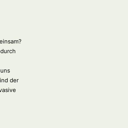
meinsam?
 durch
 uns
ind der
vasive