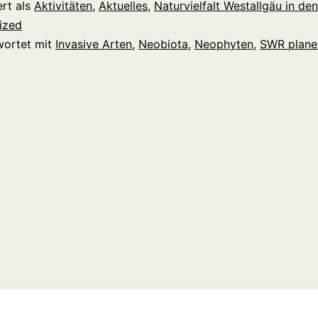
🎬
ert als
Aktivitäten
,
Aktuelles
,
Naturvielfalt Westallgäu in de
Neobiota
ized
wortet mit
Invasive Arten
,
Neobiota
,
Neophyten
,
SWR plane