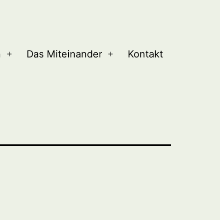
n
Das Miteinander
Kontakt
Menü
Menü
öffnen
öffnen