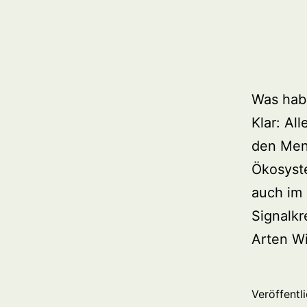
Was hab
Klar: Al
den Men
Ökosyste
auch im 
Signalkr
Arten W
Veröffentl