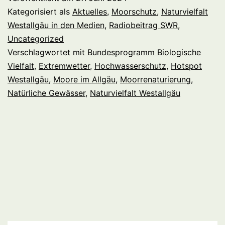
Kategorisiert als
Aktuelles
,
Moorschutz
,
Naturvielfalt
Westallgäu in den Medien
,
Radiobeitrag SWR
,
Uncategorized
Verschlagwortet mit
Bundesprogramm Biologische
Vielfalt
,
Extremwetter
,
Hochwasserschutz
,
Hotspot
Westallgäu
,
Moore im Allgäu
,
Moorrenaturierung
,
Natürliche Gewässer
,
Naturvielfalt Westallgäu