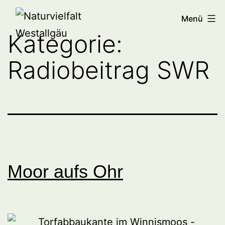
Zum
Naturvielfalt
Menü
Inhalt
Westallgäu
Kategorie:
springen
Radiobeitrag SWR
Moor aufs Ohr