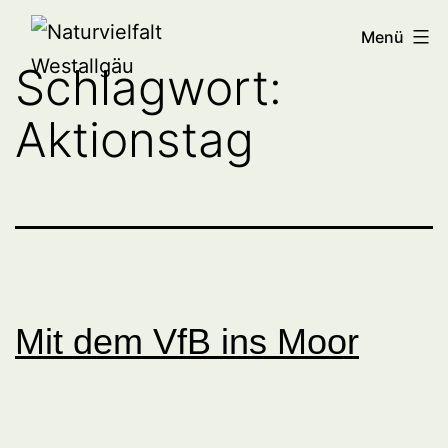
Zum
Naturvielfalt
Menü
Inhalt
Westallgäu
Schlagwort:
springen
Aktionstag
Mit dem VfB ins Moor