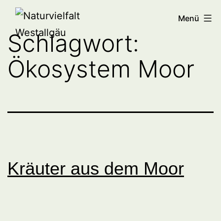
Zum
Naturvielfalt
Menü
Inhalt
Westallgäu
Schlagwort:
springen
Ökosystem Moor
Kräuter aus dem Moor