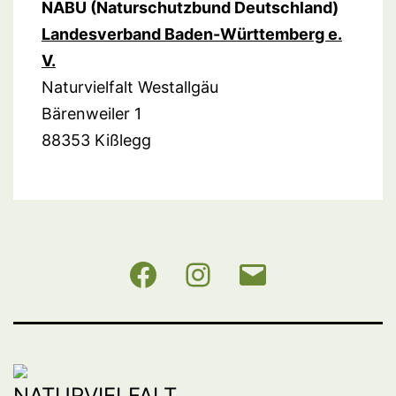
NABU (Naturschutzbund Deutschland)
Landesverband Baden-Württemberg e.
V.
Naturvielfalt Westallgäu
Bärenweiler 1
88353 Kißlegg
NABU
Instagram
E-
BW
Mail