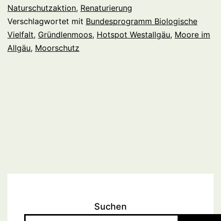
Naturschutzaktion
,
Renaturierung
Verschlagwortet mit
Bundesprogramm Biologische
Vielfalt
,
Gründlenmoos
,
Hotspot Westallgäu
,
Moore im
Allgäu
,
Moorschutz
Suchen