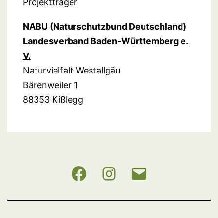
Projektträger
NABU (Naturschutzbund Deutschland)
Landesverband Baden-Württemberg e.
V.
Naturvielfalt Westallgäu
Bärenweiler 1
88353 Kißlegg
NABU
Instagram
E-
BW
Mail